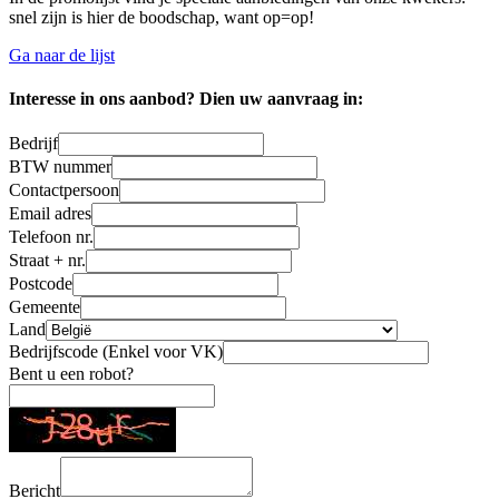
snel zijn is hier de boodschap, want op=op!
Ga naar de lijst
Interesse in ons aanbod? Dien uw aanvraag in:
Bedrijf
BTW nummer
Contactpersoon
Email adres
Telefoon nr.
Straat + nr.
Postcode
Gemeente
Land
Bedrijfscode (Enkel voor VK)
Bent u een robot?
Bericht