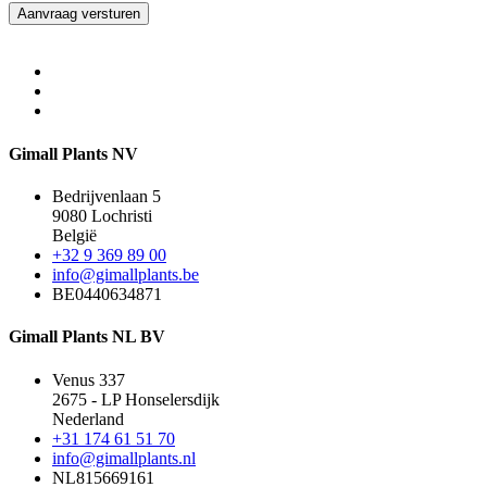
Aanvraag versturen
Gimall Plants NV
Bedrijvenlaan 5
9080 Lochristi
België
+32 9 369 89 00
info@gimallplants.be
BE0440634871
Gimall Plants NL BV
Venus 337
2675 - LP Honselersdijk
Nederland
+31 174 61 51 70
info@gimallplants.nl
NL815669161