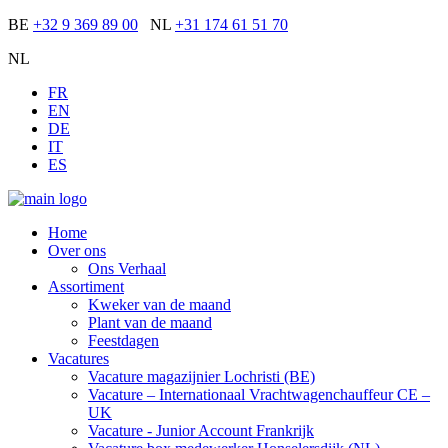
BE
+32 9 369 89 00
NL
+31 174 61 51 70
NL
FR
EN
DE
IT
ES
Home
Over ons
Ons Verhaal
Assortiment
Kweker van de maand
Plant van de maand
Feestdagen
Vacatures
Vacature magazijnier Lochristi (BE)
Vacature – Internationaal Vrachtwagenchauffeur CE –
UK
Vacature - Junior Account Frankrijk