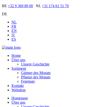
BE
+32 9 369 89 00
NL
+31 174 61 51 70
DE
NL
FR
EN
IT
ES
Home
Über uns
Unsere Geschichte
Sortiment
Gärtner des Monats
Pflanze des Monats
Feiertage
Kontakt
Webshop
Homepage
Über uns
Unsere Geschichte